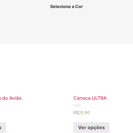
Selecione a Cor
 do Avião
Caneca ULTRA
Avaliação
R$
25.90
0
de
5
s
Ver opções