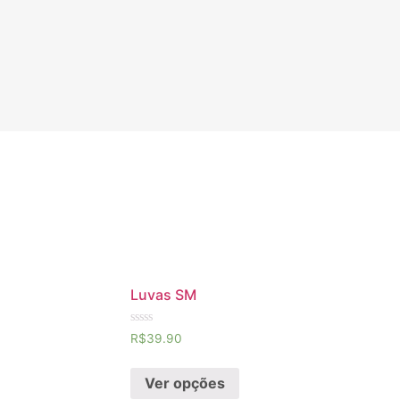
Luvas SM
Avaliação
R$
39.90
0
de
5
Ver opções