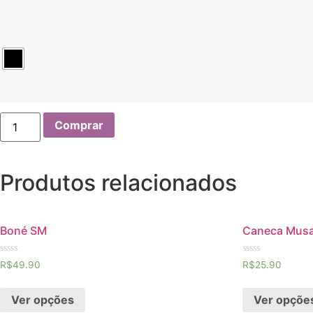
Strap
Comprar
SM
quantidade
Produtos relacionados
Boné SM
Caneca Musa
Avaliação
Avaliação
R$
49.90
R$
25.90
0
0
de
de
5
5
Ver opções
Ver opçõe