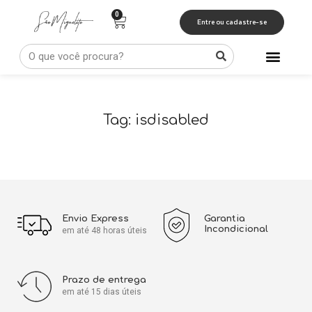
Entre ou cadastre-se
Calças e Shorts
Camisas e Regatas
Tag: isdisabled
Envio Express
Garantia
Incondicional
em até 48 horas úteis
Prazo de entrega
em até 15 dias úteis